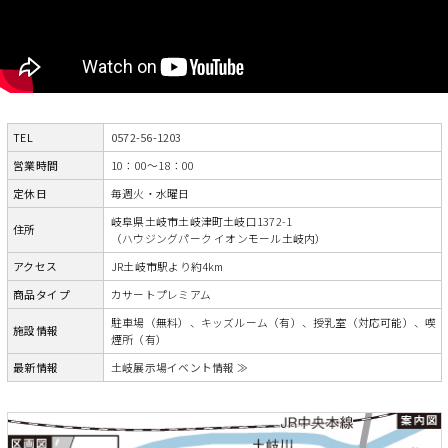
TEL
0572-56-1203
営業時間
10：00～18：00
定休日
毎週火・水曜日
岐阜県土岐市土岐津町土岐口1372-1
住所
（ハウジングパーク イオンモール土岐内）
アクセス
JR土岐市駅より約4km
商品タイプ
カサートプレミアム
駐車場（無料）、キッズルーム（有）、授乳室（対応可能）、喫
施設情報
煙所（有）
最新情報
土岐展示場イベント情報 ≫