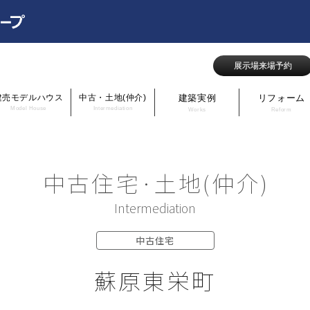
展示場来場予約
建売モデルハウス
中古・土地(仲介)
建築実例
リフォーム
Model House
Intermediation
Works
Reform
中古住宅·土地(仲介)
Intermediation
中古住宅
蘇原東栄町