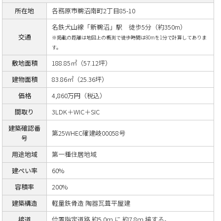
所在地
各務原市鵜沼南町2丁目85-10
名鉄犬山線「新鵜沼」駅 徒歩5分（約350m）
交通
※掲載の距離は地図上の概測で徒歩時間は80mを1分で計算してありま
す。
敷地面積
188.85㎡（57.12坪）
建物面積
83.86㎡（25.36坪）
価格
4,860万円（税込）
間取り
3LDK＋WIC＋SIC
建築確認番
第25WHEC確建岐00058号
号
用途地域
第一種住居地域
建ぺい率
60%
容積率
200%
建築構造
軽量鉄骨造 陶器瓦葺平屋建
接道
位置指定道路 約5.0ｍ に 約7.8ｍ 接する。