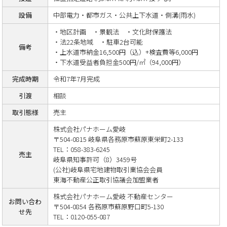
設備
中部電力・都市ガス・公共上下水道・側溝(雨水)
・地区計画 ・景観法 ・文化財保護法
・法22条地域 ・駐車2台可能
備考
・上水道市納金16,500円（込）+検査費等6,000円
・下水道受益者負担金500円/㎡（94,000円）
完成時期
令和7年7月完成
引渡
相談
取引態様
売主
株式会社パナホーム愛岐
〒504-0815 岐阜県各務原市蘇原東栄町2-133
TEL：058-383-6245
売主
岐阜県知事許可（8）3459号
(公社)岐阜県宅地建物取引業協会会員
東海不動産公正取引協議会加盟業者
株式会社パナホーム愛岐 不動産センター
お問い合わ
〒504-0854 各務原市蘇原野口町5-130
せ先
TEL：0120-055-087