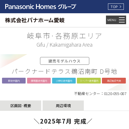
TOP
岐阜市·各務原エリア
Gifu / Kakamigahara Area
建売モデルハウス
パークナードテラス鵜沼南町 D号地
駅徒歩圏内
保育園徒歩圏内
小学校徒歩圏内
スーパー徒歩圏内
周辺施設充実
不動産センター：0120-055-087
区画図·概要
周辺環境
＼2025年7月 完成／