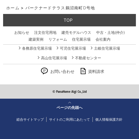
ホーム
>
パークナードテラス鵜沼南町D号地
TOP
お知らせ
注文住宅用地
建売モデルハウス
中古・土地(仲介)
建築実例
リフォーム
住宅展示場
会社案内
各務原住宅展示場
可児住宅展示場
土岐住宅展示場
高山住宅展示場
不動産センター
お問い合わせ
資料請求
© PanaHome Aigi Co.,Ltd
ページの先頭へ
総合サイトマップ
サイトのご利用にあたって
個人情報保護方針