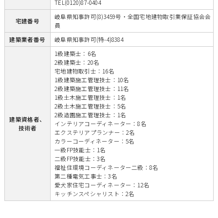
TEL(0120)87-0404
岐阜県知事許可(8)3459号・全国宅地建物取引業保証協会会
宅建番号
員
建築業者番号
岐阜県知事許可(特-4)8384
1級建築士：6名
2級建築士：20名
宅地建物取引士：16名
1級建築施工管理技士：10名
2級建築施工管理技士：11名
1級土木施工管理技士：1名
2級土木施工管理技士：5名
2級造園施工管理技士：1名
建築資格者、
インテリアコーディネーター：8名
技術者
エクステリアプランナー：2名
カラーコーディネーター：5名
一級FP技能士：1名
二級FP技能士：3名
福祉住環境コーディネーター二級：8名
第二種電気工事士：3名
愛犬家住宅コーディネーター：12名
キッチンスペシャリスト：2名