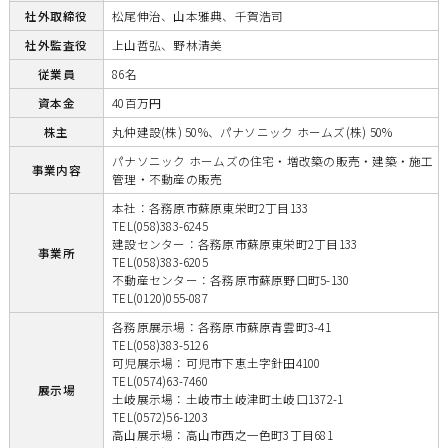
社外取締役
松尾伸治、山本雅典、千賀浩司
社外監査役
上山哲弘、野林清美
従業員
86名
資本金
40百万円
株主
丸仲建設(株) 50%、パナソニック ホームズ(株) 50%
パナソニック ホームズの住宅・増改築の販売・建築・施工
事業内容
管理・不動産の販売
本社：各務原市蘇原東栄町2丁目133
TEL(058)383-6245
建設センター：各務原市蘇原東栄町2丁目133
事業所
TEL(058)383-6205
不動産センター：各務原市蘇原野口町5-130
TEL(0120)055-087
各務原展示場：各務原市蘇原青雲町3-41
TEL(058)383-5126
可児展示場：可児市下恵土字針田4100
TEL(0574)63-7460
展示場
土岐展示場：土岐市土岐津町土岐口1372-1
TEL(0572)56-1203
高山展示場：高山市西之一色町3丁目681