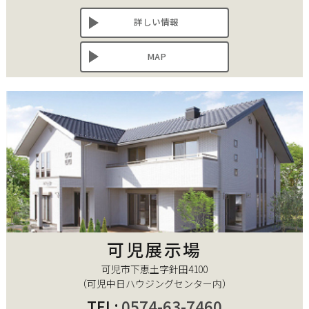
詳しい情報
MAP
可児展示場
可児市下恵土字針田4100
（可児中日ハウジングセンター内）
TEL:
0574-63-7460