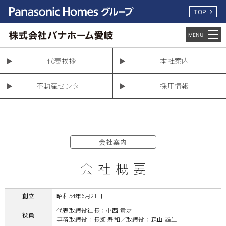
TOP
代表挨拶
本社案内
不動産センター
採用情報
会社案内
会社概要
創立
昭和54年6月21日
代表取締役社長：小西 貴之
役員
専務取締役：長瀬 寿和／取締役：森山 雄生