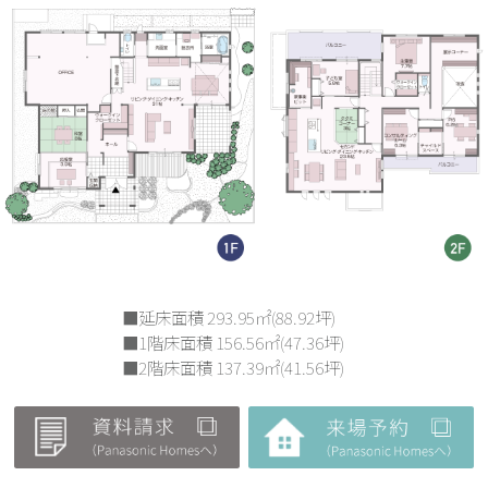
■1階床面積 156.56㎡(47.36坪)
■2階床面積 137.39㎡(41.56坪)
ホーム
>
住宅展示場
>
可児展示場
TOP
お知らせ
注文住宅用地
建売モデルハウス
中古・土地(仲介)
建築実例
リフォーム
住宅展示場
会社案内
各務原住宅展示場
可児住宅展示場
土岐住宅展示場
高山住宅展示場
不動産センター
お問い合わせ
資料請求
© PanaHome Aigi Co.,Ltd