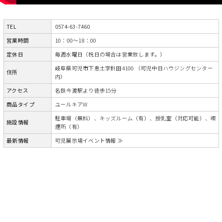
TEL
0574-63-7460
営業時間
10：00～18：00
定休日
毎週水曜日（祝日の場合は営業致します。）
岐阜県可児市下恵土字針田4100 （可児中日ハウジングセンター
住所
内）
アクセス
名鉄今渡駅より徒歩15分
商品タイプ
ユールキアW
駐車場（無料）、キッズルーム（有）、授乳室（対応可能）、喫
施設情報
煙所（有）
最新情報
可児展示場イベント情報 ≫