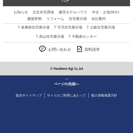
TOP
お知らせ
注文住宅用地
建売モデルハウス
中古・土地(仲介)
建築実例
リフォーム
住宅展示場
会社案内
各務原住宅展示場
可児住宅展示場
土岐住宅展示場
高山住宅展示場
不動産センター
お問い合わせ
資料請求
© PanaHome Aigi Co.,Ltd
ページの先頭へ
総合サイトマップ
サイトのご利用にあたって
個人情報保護方針