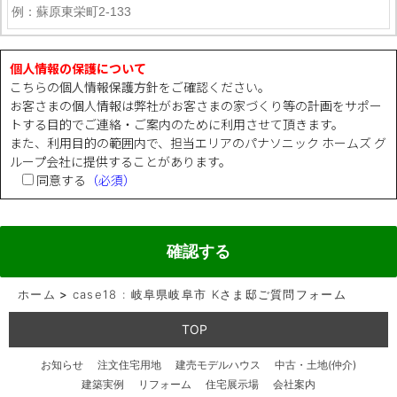
個人情報の保護について
こちらの
個人情報保護方針
をご確認ください。
お客さまの個人情報は弊社がお客さまの家づくり等の計画をサポー
トする目的でご連絡・ご案内のために利用させて頂きます。
また、利用目的の範囲内で、担当エリアのパナソニック ホームズ グ
ループ会社に提供することがあります。
同意する
（必須）
ホーム
>
case18 : 岐阜県岐阜市 Kさま邸ご質問フォーム
TOP
お知らせ
注文住宅用地
建売モデルハウス
中古・土地(仲介)
建築実例
リフォーム
住宅展示場
会社案内