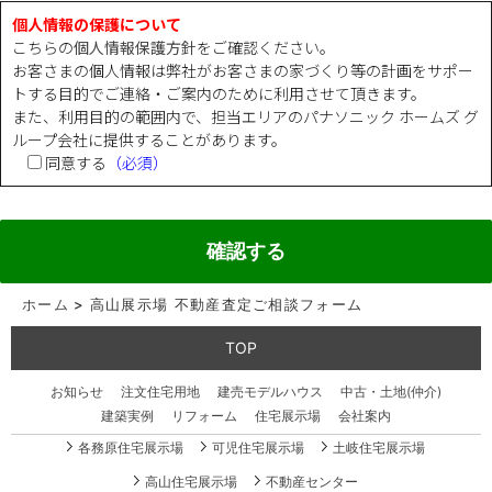
個人情報の保護について
こちらの
個人情報保護方針
をご確認ください。
お客さまの個人情報は弊社がお客さまの家づくり等の計画をサポー
トする目的でご連絡・ご案内のために利用させて頂きます。
また、利用目的の範囲内で、担当エリアのパナソニック ホームズ グ
ループ会社に提供することがあります。
同意する
（必須）
ホーム
>
高山展示場 不動産査定ご相談フォーム
TOP
お知らせ
注文住宅用地
建売モデルハウス
中古・土地(仲介)
建築実例
リフォーム
住宅展示場
会社案内
各務原住宅展示場
可児住宅展示場
土岐住宅展示場
高山住宅展示場
不動産センター