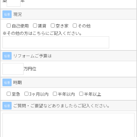
築
年
現況
任意
自己使用
賃貸
空き家
その他
※その他の方はこちらにご記入ください。
リフォームご予算は
任意
万円位
時期
任意
至急
3ヶ月以内
半年以内
半年以上
ご質問・ご要望などありましたらご記入ください。
任意