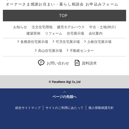
オーナーさま感謝お住まい・暮らし相談会 お申込みフォーム
TOP
お知らせ
注文住宅用地
建売モデルハウス
中古・土地(仲介)
建築実例
リフォーム
住宅展示場
会社案内
各務原住宅展示場
可児住宅展示場
土岐住宅展示場
高山住宅展示場
不動産センター
お問い合わせ
資料請求
© PanaHome Aigi Co.,Ltd
ページの先頭へ
総合サイトマップ
サイトのご利用にあたって
個人情報保護方針