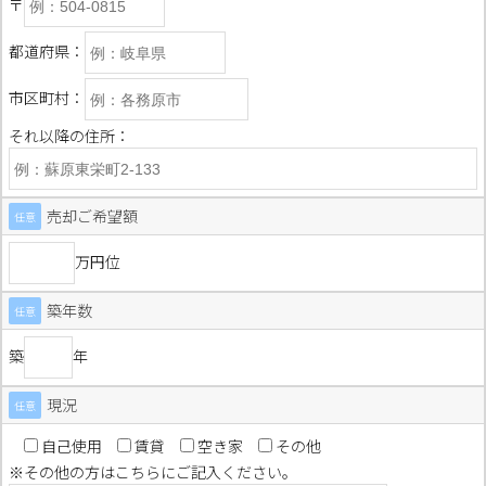
〒
都道府県：
市区町村：
それ以降の住所：
売却ご希望額
任意
万円位
築年数
任意
築
年
現況
任意
自己使用
賃貸
空き家
その他
※その他の方はこちらにご記入ください。