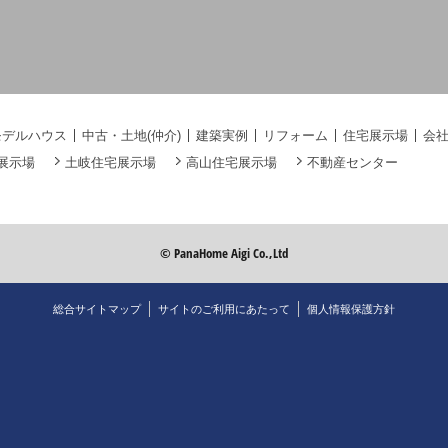
モデルハウス
中古・土地(仲介)
建築実例
リフォーム
住宅展示場
会
展示場
土岐住宅展示場
高山住宅展示場
不動産センター
© PanaHome Aigi Co.,Ltd
総合サイトマップ
サイトのご利用にあたって
個人情報保護方針