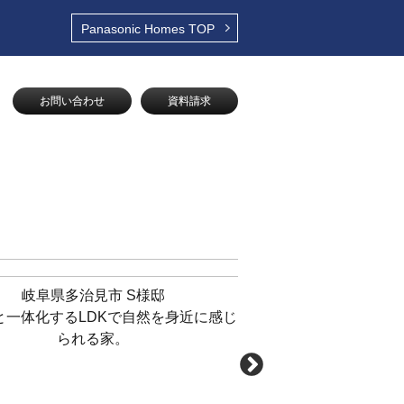
Panasonic Homes
TOP
お問い合わせ
資料請求
岐阜県多治見市 S様邸
岐阜県美濃市
と一体化するLDKで自然を身近に感じ
モダンテイストで仕上げ
られる家。
の外観とこだわ