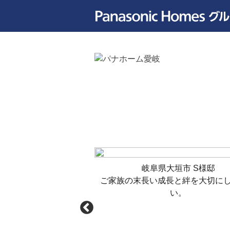
可児市 K様邸
岐阜県大垣市 S様邸
今と将来を考えた住ま
ご家族の末長い成長と絆を大切に
い。
い。