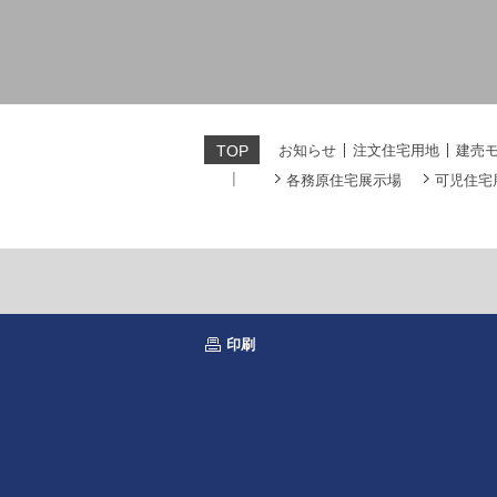
お知らせ
注文住宅用地
建売
TOP
各務原住宅展示場
可児住宅
印刷