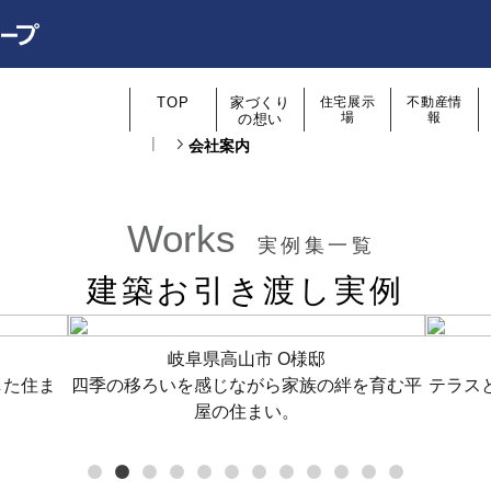
TOP
家づくり
住宅展示
不動産情
場
報
の想い
会社案内
Works
実例集一覧
建築お引き渡し実例
岐阜県高山市 O様邸
した住ま
四季の移ろいを感じながら家族の絆を育む平
テラス
屋の住まい。