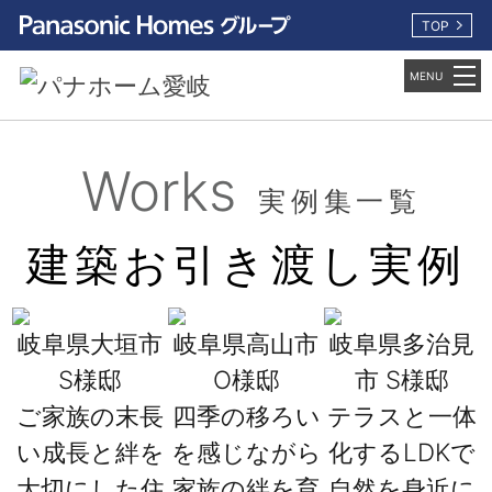
TOP
Works
実例集一覧
建築お引き渡し実例
市
岐阜県大垣市
岐阜県高山市
岐阜県多治見
S様邸
O様邸
市 S様邸
切
ご家族の末長
四季の移ろい
テラスと一体
を
い成長と絆を
を感じながら
化するLDKで
大切にした住
家族の絆を育
自然を身近に