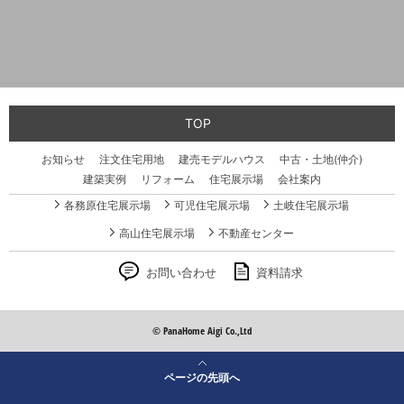
TOP
お知らせ
注文住宅用地
建売モデルハウス
中古・土地(仲介)
建築実例
リフォーム
住宅展示場
会社案内
各務原住宅展示場
可児住宅展示場
土岐住宅展示場
高山住宅展示場
不動産センター
お問い合わせ
資料請求
© PanaHome Aigi Co.,Ltd
ページの先頭へ