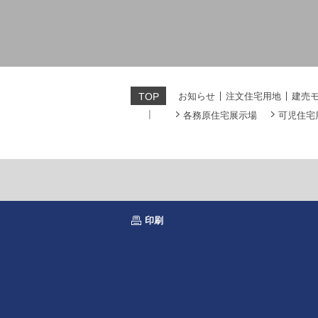
お知らせ
注文住宅用地
建売
TOP
各務原住宅展示場
可児住宅
印刷