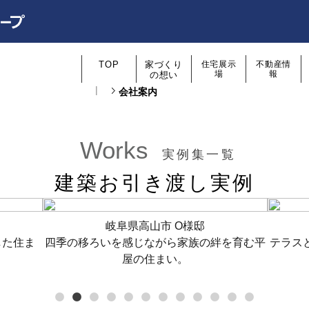
TOP
家づくり
住宅展示
不動産情
場
報
の想い
会社案内
Works
実例集一覧
建築お引き渡し実例
岐阜県高山市 O様邸
した住ま
四季の移ろいを感じながら家族の絆を育む平
テラス
屋の住まい。