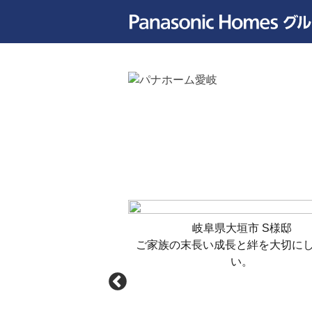
可児市 K様邸
岐阜県大垣市 S様邸
今と将来を考えた住ま
ご家族の末長い成長と絆を大切に
い。
い。