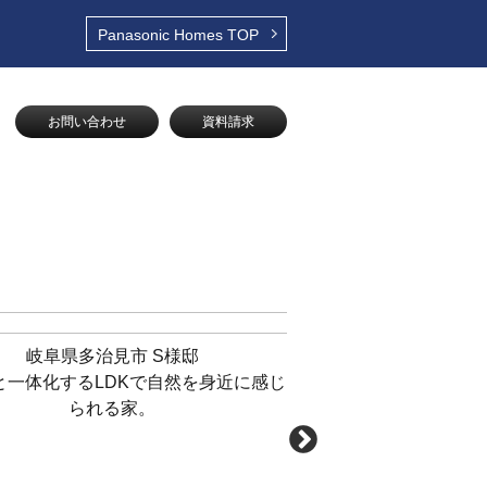
Panasonic Homes
TOP
お問い合わせ
資料請求
岐阜県多治見市 S様邸
岐阜県美濃市
と一体化するLDKで自然を身近に感じ
モダンテイストで仕上げ
られる家。
の外観とこだわ