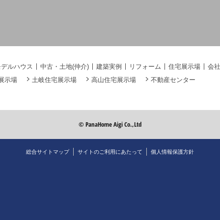
モデルハウス
中古・土地(仲介)
建築実例
リフォーム
住宅展示場
会
展示場
土岐住宅展示場
高山住宅展示場
不動産センター
© PanaHome Aigi Co.,Ltd
総合サイトマップ
サイトのご利用にあたって
個人情報保護方針