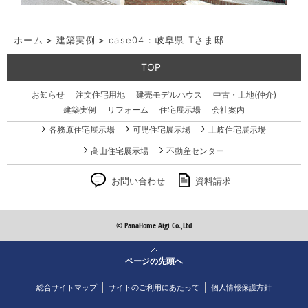
ホーム
>
建築実例
>
case04 : 岐阜県 Tさま邸
TOP
お知らせ
注文住宅用地
建売モデルハウス
中古・土地(仲介)
建築実例
リフォーム
住宅展示場
会社案内
各務原住宅展示場
可児住宅展示場
土岐住宅展示場
高山住宅展示場
不動産センター
お問い合わせ
資料請求
© PanaHome Aigi Co.,Ltd
ページの先頭へ
総合サイトマップ
サイトのご利用にあたって
個人情報保護方針