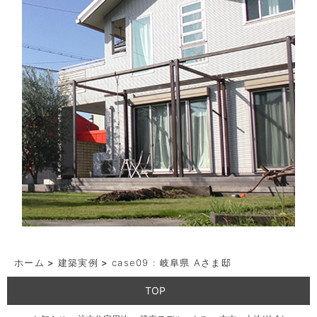
ホーム
>
建築実例
>
case09 : 岐阜県 Aさま邸
TOP