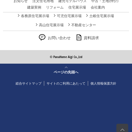
お知らせ
注文住宅用地
建売モデルハウス
中古・土地(仲介)
建築実例
リフォーム
住宅展示場
会社案内
各務原住宅展示場
可児住宅展示場
土岐住宅展示場
高山住宅展示場
不動産センター
お問い合わせ
資料請求
© PanaHome Aigi Co.,Ltd
ページの先頭へ
総合サイトマップ
サイトのご利用にあたって
個人情報保護方針