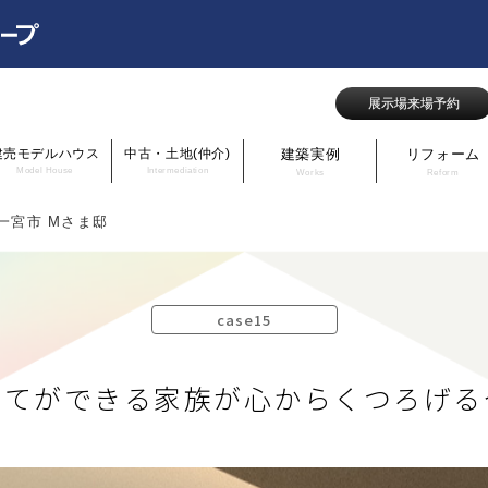
展示場来場予約
建売モデルハウス
中古・土地(仲介)
建築実例
リフォーム
Model House
Intermediation
Works
Reform
知県一宮市 Mさま邸
case15
育てができる
家族が心からくつろげる