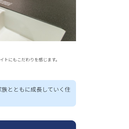
明るくナチュラルなインテ
ネイトにもこだわりを感じます。
また、キッチンを対面式
家族とともに成長していく住