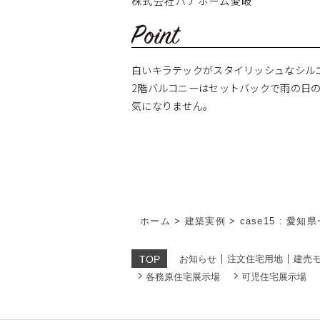
株式会社パナホーム愛岐
白いキラテックがスタイリッシュなシル
2階バルコニーはセットバックで雨の日
気になりません。
ホーム
>
建築実例
>
case15 : 愛
お知らせ
注文住宅用地
建売
TOP
各務原住宅展示場
可児住宅展示場