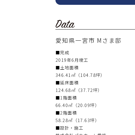
愛知県一宮市 Mさま邸
■完成
2019年6月竣工
■土地面積
346.41㎡（104.78坪）
■延床面積
124.68㎡（37.72坪）
■1階面積
66.40㎡（20.09坪）
■2階面積
58.28㎡（17.63坪）
■設計・施工