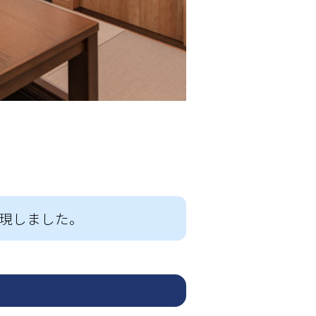
和室を彩る窓装飾は程よ
日中の強い日差しもやわ
現しました。