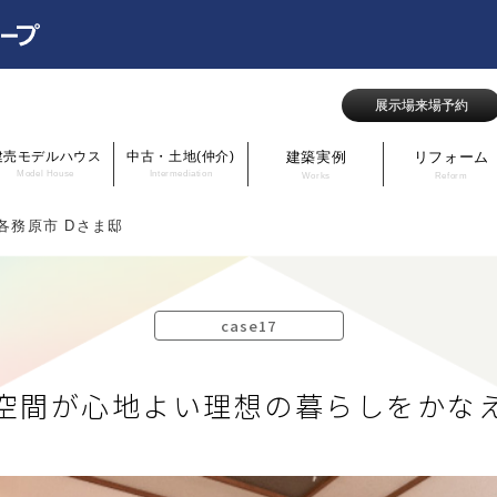
展示場来場予約
建売モデルハウス
中古・土地(仲介)
建築実例
リフォーム
Model House
Intermediation
Works
Reform
阜県各務原市 Dさま邸
case17
空間が心地よい
理想の暮らしをかな