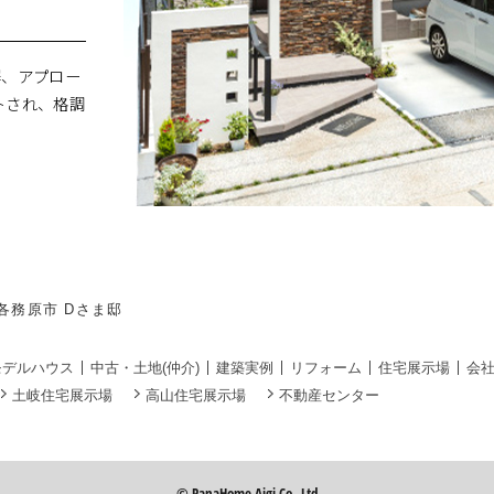
塀、アプロー
トされ、格調
阜県各務原市 Dさま邸
モデルハウス
中古・土地(仲介)
建築実例
リフォーム
住宅展示場
会
土岐住宅展示場
高山住宅展示場
不動産センター
© PanaHome Aigi Co.,Ltd