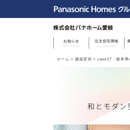
お知らせ
注文住宅用地
News & Event
Area Information
ホーム
>
建築実例
>
case17 : 岐
和とモダン