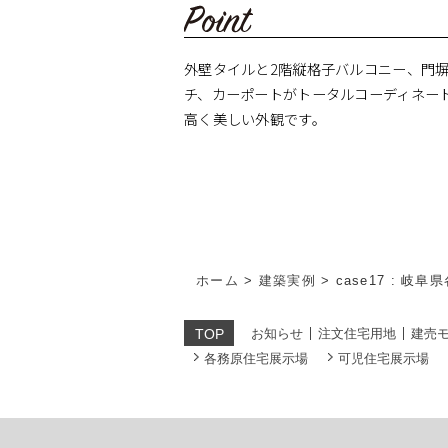
外壁タイルと2階縦格子バルコニー、門
チ、カーポートがトータルコーディネー
高く美しい外観です。
ホーム
>
建築実例
>
case17 : 岐
お知らせ
注文住宅用地
建売
TOP
各務原住宅展示場
可児住宅展示場