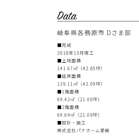
岐阜県各務原市 Dさま邸
■完成
2018年10月竣工
■土地面積
141.67㎡（42.85坪）
■延床面積
139.11㎡（42.09坪）
■1階面積
69.42㎡（21.00坪）
■2階面積
69.69㎡（21.09坪）
■設計・施工
株式会社パナホーム愛岐