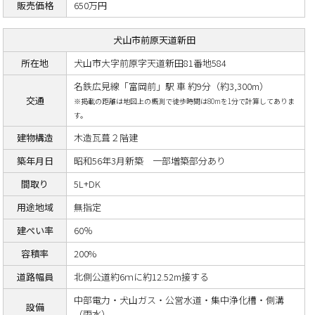
販売価格
650万円
犬山市前原天道新田
所在地
犬山市大字前原字天道新田81番地584
名鉄広見線「富岡前」駅 車 約9分（約3,300m）
交通
※掲載の距離は地図上の概測で徒歩時間は80mを1分で計算してありま
す。
建物構造
木造瓦葺２階建
築年月日
昭和56年3月新築 一部増築部分あり
間取り
5L+DK
用途地域
無指定
建ぺい率
60％
容積率
200%
道路幅員
北側公道約6ｍに約12.52m接する
中部電力・犬山ガス・公営水道・集中浄化槽・側溝
設備
（雨水）