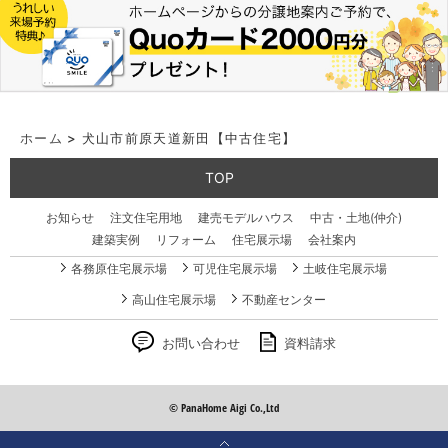
ホーム
>
犬山市前原天道新田【中古住宅】
TOP
お知らせ
注文住宅用地
建売モデルハウス
中古・土地(仲介)
建築実例
リフォーム
住宅展示場
会社案内
各務原住宅展示場
可児住宅展示場
土岐住宅展示場
高山住宅展示場
不動産センター
お問い合わせ
資料請求
© PanaHome Aigi Co.,Ltd