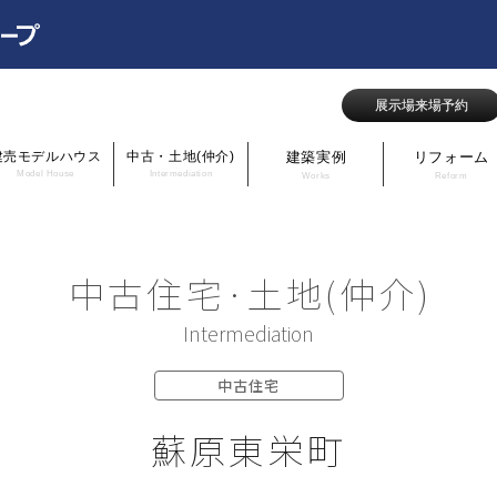
展示場来場予約
建売モデルハウス
中古・土地(仲介)
建築実例
リフォーム
Model House
Intermediation
Works
Reform
中古住宅·土地(仲介)
Intermediation
中古住宅
蘇原東栄町