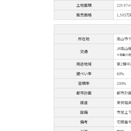
土地面積
225.97
販売価格
1,50
所在地
高山市千
JR高山
交通
※掲載の距
用途地域
第2種
建ぺい率
60%
容積率
200%
都市計画
都市計
接道
東側幅員
設備
市営上
備考
宅開番号