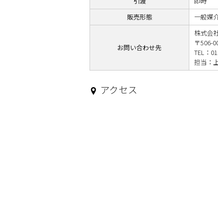
引渡
即時
販売形態
一般媒
株式会
〒506-
お問い合わせ先
TEL：012
担当：上平
アクセス