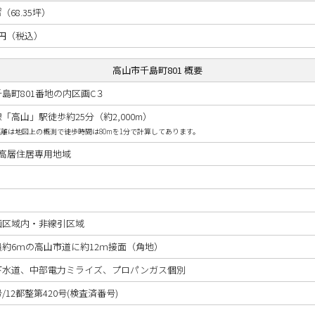
㎡（68.35坪）
3万円（税込）
高山市千島町801 概要
島町801番地の内区画C３
線「高山」駅徒歩約25分（約2,000m）
離は地図上の概測で徒歩時間は80mを1分で計算してあります。
中高層住居専用地域
画区域内・非線引区域
約6ｍの高山市道に約12ｍ接面（角地）
下水道、中部電力ミライズ、プロパンガス個別
/12都整第420号(検査済番号)