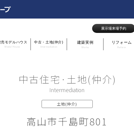
展示場来場予約
建売モデルハウス
中古・土地(仲介)
建築実例
リフォーム
Model House
Intermediation
Works
Reform
中古住宅·土地(仲介)
Intermediation
土地(仲介)
高山市千島町801