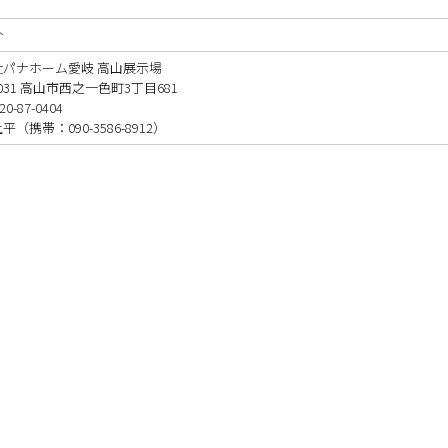
介
社パナホーム愛岐 高山展示場
0031 高山市西之一色町3丁目681
0-87-0404
（携帯：090-3586-8912）