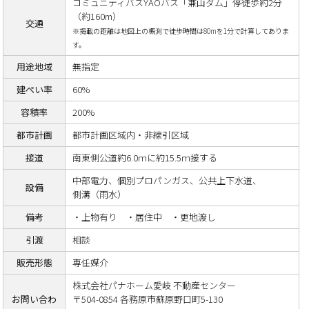
コミュニティバスYAOバス「兼山ダム」停徒歩約2分
（約160m）
交通
※掲載の距離は地図上の概測で徒歩時間は80mを1分で計算してありま
す。
用途地域
無指定
建ぺい率
60%
容積率
200%
都市計画
都市計画区域内・非線引区域
接道
南東側公道約6.0ｍに約15.5ｍ接する
中部電力、個別プロパンガス、公共上下水道、
設備
側溝（雨水）
備考
・上物有り ・居住中 ・更地渡し
引渡
相談
販売形態
専任媒介
株式会社パナホーム愛岐 不動産センター
お問い合わ
〒504-0854 各務原市蘇原野口町5-130