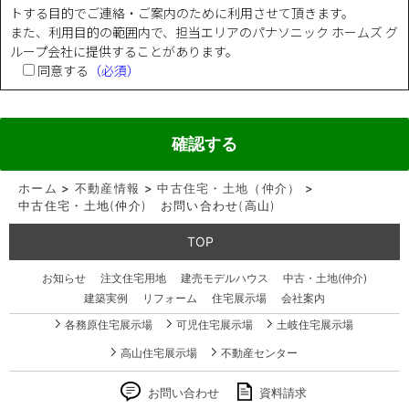
トする目的でご連絡・ご案内のために利用させて頂きます。
また、利用目的の範囲内で、担当エリアのパナソニック ホームズ グ
ループ会社に提供することがあります。
同意する
（必須）
ホーム
>
不動産情報
>
中古住宅・土地（仲介）
>
中古住宅・土地(仲介) お問い合わせ(高山)
TOP
お知らせ
注文住宅用地
建売モデルハウス
中古・土地(仲介)
建築実例
リフォーム
住宅展示場
会社案内
各務原住宅展示場
可児住宅展示場
土岐住宅展示場
高山住宅展示場
不動産センター
お問い合わせ
資料請求