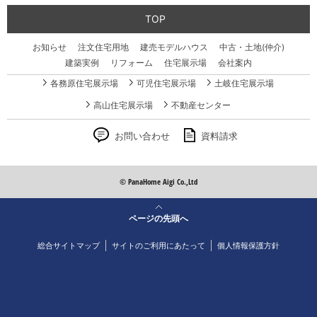
TOP
お知らせ
注文住宅用地
建売モデルハウス
中古・土地(仲介)
建築実例
リフォーム
住宅展示場
会社案内
各務原住宅展示場
可児住宅展示場
土岐住宅展示場
高山住宅展示場
不動産センター
お問い合わせ
資料請求
© PanaHome Aigi Co.,Ltd
ページの先頭へ
総合サイトマップ
サイトのご利用にあたって
個人情報保護方針